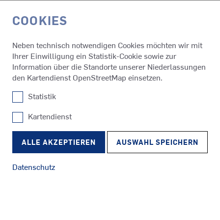
COOKIES
EN
Neben technisch notwendigen Cookies möchten wir mit
Ihrer Einwilligung ein Statistik-Cookie sowie zur
Medien & Events
Presseinfos
Information über die Standorte unserer Niederlassungen
den Kartendienst OpenStreetMap einsetzen.
Statistik
19.08.2021
SCHOTTEL Canada kooperiert
Kartendienst
SRP
mit Seaspan Vancouver Drydock
Schlepper
RudderPropeller
ALLE AKZEPTIEREN
AUSWAHL SPEICHERN
und McRae Electric zur
Erweiterung des
Datenschutz
SRE
Serviceangebots
Fähren
EcoPeller
Branchenführer bündeln Kräfte, um wachsende Flotte mit
SCHOTTEL-Antrieben an Westküste Kanadas zu bedienen