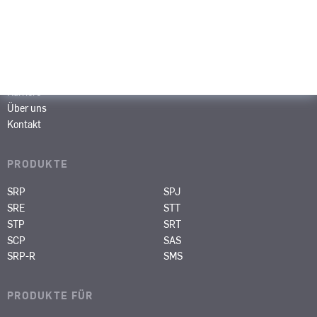
SEITEN
Portfolio
Medien & Events
Karriere
Über uns
Kontakt
PRODUKTE
SRP
SPJ
SRE
STT
STP
SRT
SCP
SAS
SRP-R
SMS
PRODUKTE FÜR