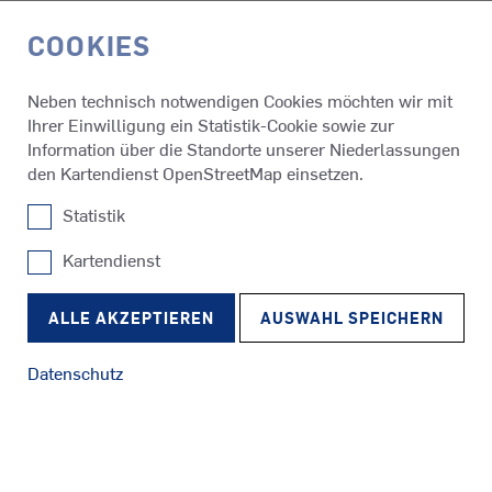
COOKIES
EN
Neben technisch notwendigen Cookies möchten wir mit
Ihrer Einwilligung ein Statistik-Cookie sowie zur
Technik
Mechanical R&D
Information über die Standorte unserer Niederlassungen
den Kartendienst OpenStreetMap einsetzen.
Statistik
GERMAN ENGINEERING
MECHANICAL R&D
Kartendienst
SRP
Schlepper
RudderPropeller
Damit unsere Schiffsantriebe selbst unter härtesten
ALLE AKZEPTIEREN
AUSWAHL SPEICHERN
Bedingungen einsatzfähig sind und die Propulsions- und
Manövrierleistung zuverlässig bereitstellen, ist das optimale
Datenschutz
Zusammenspiel aller Komponenten Voraussetzung. Dies
stellen wir sicher, indem wir langjährige
SRE
Konstruktionsexpertise mit leistungsstarken Simulations-
Fähren
EcoPeller
Werkzeugen und Prüffeldergebnissen verbinden.