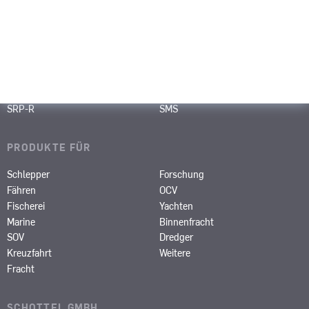
PRODUKTE
SRP
SPJ
SRE
STT
STP
SRT
SCP
SAS
SRP-R
SMS
PRODUKTE FÜR
Schlepper
Forschung
Fähren
OCV
Fischerei
Yachten
Marine
Binnenfracht
SOV
Dredger
Kreuzfahrt
Weitere
Fracht
SCHOTTEL GMBH