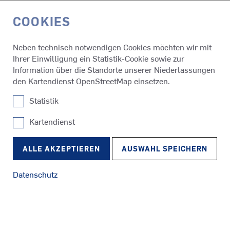
COOKIES
EN
Neben technisch notwendigen Cookies möchten wir mit
Ihrer Einwilligung ein Statistik-Cookie sowie zur
Unternehmensleitbild
Überblick
Information über die Standorte unserer Niederlassungen
den Kartendienst OpenStreetMap einsetzen.
Statistik
SCHOTTEL MARITIME GRUPPE
Kartendienst
SRP
UNTERNEHMENSLEITBILD
Schlepper
RudderPropeller
ALLE AKZEPTIEREN
AUSWAHL SPEICHERN
Alle SCHOTTEL-Mitarbeiterinnen und -Mitarbeiter tragen
ihren Teil zu unserem gemeinsamen Ziel bei, im Sinne
Datenschutz
unserer Kunden vorauszudenken und die richtigen Trends
zu setzen. Das Unternehmensleitbild gibt den
SRE
Fähren
EcoPeller
Grundsätzen unseres täglichen Handelns den passenden
Handlungsrahmen.