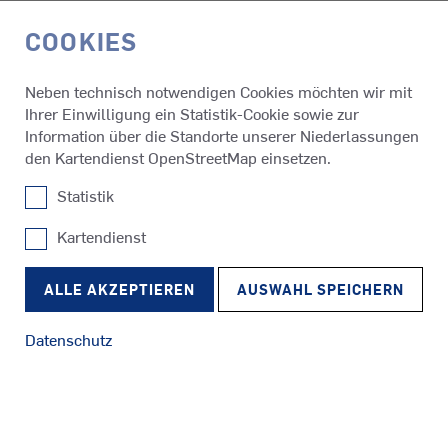
COOKIES
EN
Neben technisch notwendigen Cookies möchten wir mit
Ihrer Einwilligung ein Statistik-Cookie sowie zur
Start
Information über die Standorte unserer Niederlassungen
den Kartendienst OpenStreetMap einsetzen.
Statistik
IMPRESSUM
Kartendienst
SCHOTTEL GmbH
SRP
Mainzer Str. 99
Schlepper
RudderPropeller
D-56322 Spay/Rhein
ALLE AKZEPTIEREN
AUSWAHL SPEICHERN
Telefon: +49 2628 61-0
Datenschutz
E-Mail: info@schottel.de
SRE
Geschäftsführer: Roland Schwandt
Fähren
EcoPeller
Aufsichtsratsvorsitzender: Jörg Ratzke