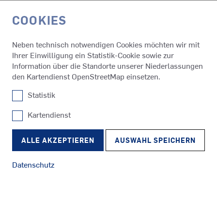
COOKIES
EN
Neben technisch notwendigen Cookies möchten wir mit
Ihrer Einwilligung ein Statistik-Cookie sowie zur
Information über die Standorte unserer Niederlassungen
den Kartendienst OpenStreetMap einsetzen.
Statistik
Kartendienst
SRP
Schlepper
RudderPropeller
ALLE AKZEPTIEREN
AUSWAHL SPEICHERN
Datenschutz
SRE
Fähren
EcoPeller
NEUES MANAGEMENT IN