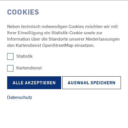
COOKIES
EN
Neben technisch notwendigen Cookies möchten wir mit
Ihrer Einwilligung ein Statistik-Cookie sowie zur
Information über die Standorte unserer Niederlassungen
den Kartendienst OpenStreetMap einsetzen.
Statistik
Kartendienst
SRP
Schlepper
RudderPropeller
ALLE AKZEPTIEREN
AUSWAHL SPEICHERN
Datenschutz
SRE
Fähren
EcoPeller