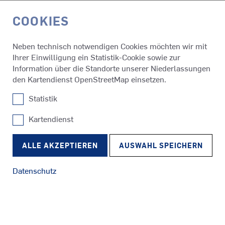
COOKIES
EN
Neben technisch notwendigen Cookies möchten wir mit
Ihrer Einwilligung ein Statistik-Cookie sowie zur
Medien & Events
Presseinfos
Information über die Standorte unserer Niederlassungen
den Kartendienst OpenStreetMap einsetzen.
Statistik
19.12.2023
Modernisierung von kroatischer
Kartendienst
SRP
Fähre verbessert Kursstabilität
Schlepper
RudderPropeller
ALLE AKZEPTIEREN
AUSWAHL SPEICHERN
und Geschwindigkeit
Datenschutz
Neben Maßnahmen, die die Effizienz und Leistungsfähigkeit
eines Schiffs erhalten, wie z.B. die notwendige regelmäßige
SRE
Wartung, erfordert eine Änderung des Einsatzprofils
Fähren
EcoPeller
manchmal eine erhebliche Modernisierung oder
Nachrüstung des Antriebssystems. In einigen Fällen können