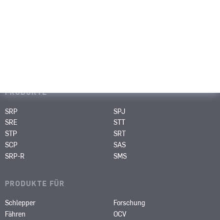
SEITEN
Portfolio
Medien & Events
Karriere
Über uns
Kontakt
PRODUKTE
SRP
SPJ
SRE
STT
STP
SRT
SCP
SAS
SRP-R
SMS
PRODUKTE FÜR
Schlepper
Forschung
Fähren
OCV