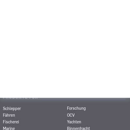
Portfolio
Medien & Events
Karriere
Über uns
Kontakt
PRODUKTE
SRP
SPJ
SRE
STT
STP
SRT
SCP
SAS
SRP-R
SMS
PRODUKTE FÜR
Schlepper
Forschung
Fähren
OCV
Fischerei
Yachten
Marine
Binnenfracht