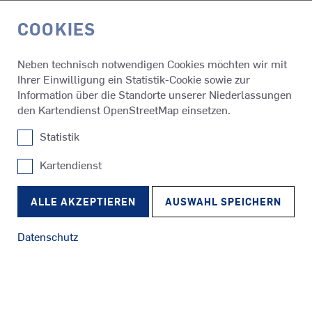
COOKIES
EN
Neben technisch notwendigen Cookies möchten wir mit
Ihrer Einwilligung ein Statistik-Cookie sowie zur
Referenzen
USV Challenger
Information über die Standorte unserer Niederlassungen
den Kartendienst OpenStreetMap einsetzen.
Statistik
USV Challenger
Kartendienst
SRP
Schlepper
RudderPropeller
ALLE AKZEPTIEREN
AUSWAHL SPEICHERN
Datenschutz
SRE
Fähren
EcoPeller