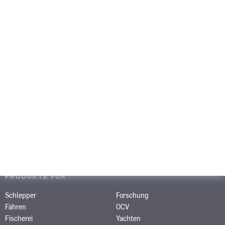
Portfolio
Medien & Events
Karriere
Über uns
Kontakt
PRODUKTE
SRP
SPJ
SRE
STT
STP
SRT
SCP
SAS
SRP-R
SMS
PRODUKTE FÜR
Schlepper
Forschung
Fähren
OCV
Fischerei
Yachten