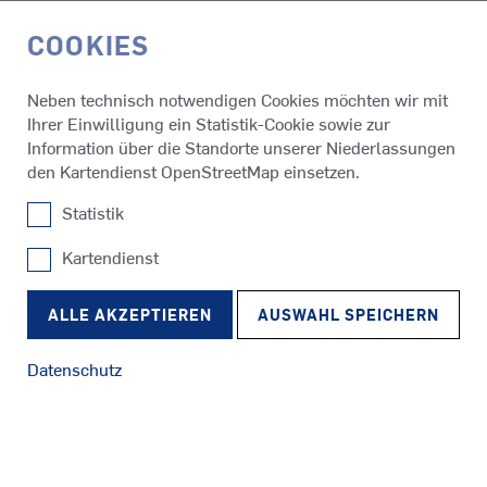
COOKIES
EN
Neben technisch notwendigen Cookies möchten wir mit
Ihrer Einwilligung ein Statistik-Cookie sowie zur
Referenzen
Soaring
Information über die Standorte unserer Niederlassungen
den Kartendienst OpenStreetMap einsetzen.
Statistik
Soaring
Kartendienst
SRP
Schlepper
RudderPropeller
ALLE AKZEPTIEREN
AUSWAHL SPEICHERN
Datenschutz
SRE
Fähren
EcoPeller