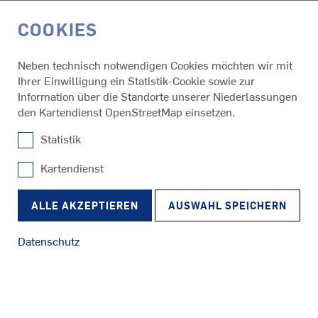
COOKIES
EN
Neben technisch notwendigen Cookies möchten wir mit
Ihrer Einwilligung ein Statistik-Cookie sowie zur
Schüler
Praktikum bei SCHOTTEL
Information über die Standorte unserer Niederlassungen
den Kartendienst OpenStreetMap einsetzen.
Statistik
ENGAGIERTE SCHÜLER AUF
Kartendienst
SCHNUPPERKURS
SRP
Schlepper
RudderPropeller
Wer weiß, was er später beruflich machen möchte, tut sich
ALLE AKZEPTIEREN
AUSWAHL SPEICHERN
mit der Navigation leichter, wenn die Schule zu Ende ist.
Deshalb begleiten unsere Teams motivierten Nachwuchs
Datenschutz
gern auf seiner Suche nach Orientierung. Im Durchschnitt
haben wir jährlich rund 45 Praktikumsplätze zu vergeben.
SRE
Fähren
EcoPeller