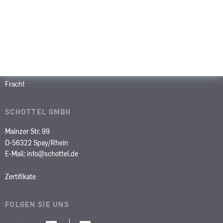
Schlepper
Forschung
Fähren
OCV
Fischerei
Yachten
Marine
Binnenfracht
SOV
Dredger
Kreuzfahrt
Weitere
Fracht
SCHOTTEL GMBH
Mainzer Str. 99
D-56322 Spay/Rhein
E-Mail:
info@schottel.de
Zertifikate
FOLGEN SIE UNS