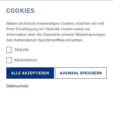
COOKIES
EN
Neben technisch notwendigen Cookies möchten wir mit
Ihrer Einwilligung ein Statistik-Cookie sowie zur
Medien & Events
Presseinfos
Information über die Standorte unserer Niederlassungen
den Kartendienst OpenStreetMap einsetzen.
Statistik
PRESSEINFOS
SCHOTTEL NEWS
Kartendienst
SRP
Schlepper
RudderPropeller
Immer auf dem neuesten Stand: Finden Sie hier alle
ALLE AKZEPTIEREN
AUSWAHL SPEICHERN
aktuellen Presseinformationen über unser Unternehmen,
unsere Produkte und Services. Wenn Sie unsere SCHOTTEL
Datenschutz
News regelmäßig erhalten möchten, senden Sie bitte eine E-
Mail an
media@schottel.de
.
SRE
Fähren
EcoPeller
NEUESTE PRESSEINFOS